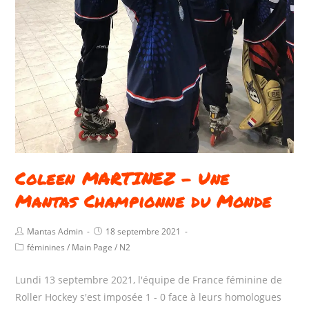
Coleen MARTINEZ – Une
Mantas Championne du Monde​
Mantas Admin
18 septembre 2021
féminines
/
Main Page
/
N2
Lundi 13 septembre 2021, l'équipe de France féminine de
Roller Hockey s'est imposée 1 - 0 face à leurs homologues