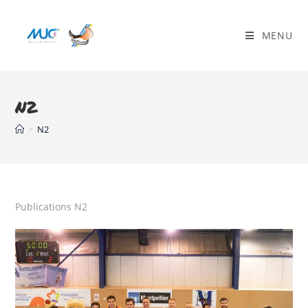
MENU
N2
>
N2
Publications N2