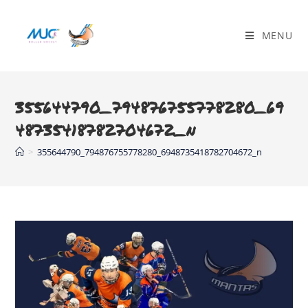
MENU
355644790_794876755778280_69
48735418782704672_n
>
355644790_794876755778280_6948735418782704672_n