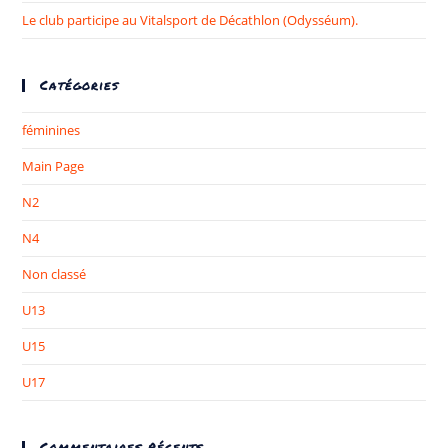
Le club participe au Vitalsport de Décathlon (Odysséum).
Catégories
féminines
Main Page
N2
N4
Non classé
U13
U15
U17
Commentaires Récents