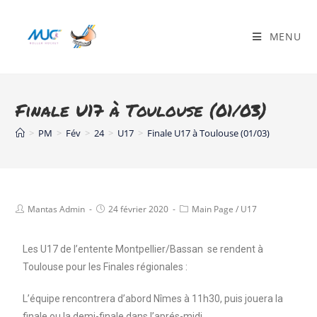
MENU
Finale U17 à Toulouse (01/03)
>
PM
>
Fév
>
24
>
U17
>
Finale U17 à Toulouse (01/03)
Mantas Admin
24 février 2020
Main Page
/
U17
Les U17 de l’entente Montpellier/Bassan se rendent à
Toulouse pour les Finales régionales :
L’équipe rencontrera d’abord Nîmes à 11h30, puis jouera la
finale ou la demi-finale dans l’aprés-midi.